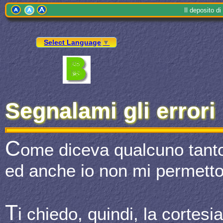
Il
depo
sito 
Select Language
▼
Segnalami gli errori
C
ome diceva qualcuno tant
ed anche io non mi permetto
T
i chiedo, quindi, la cortesi