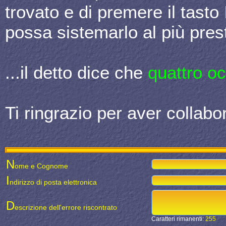
trovato e di premere il tasto
possa sistemarlo al più prest
...il detto dice che
quattro o
Ti ringrazio per aver collabor
N
ome e Cognome
I
ndirizzo di posta elettronica
D
escrizione dell'errore riscontrato
Caratteri rimanenti:
255