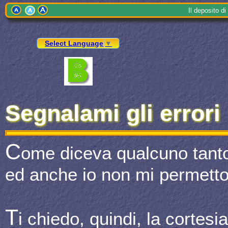
Il
depo
sito 
Select Language
▼
Segnalami gli errori
C
ome diceva qualcuno tant
ed anche io non mi permetto
T
i chiedo, quindi, la cortesi