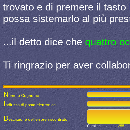
trovato e di premere il tasto
possa sistemarlo al più prest
...il detto dice che
quattro o
Ti ringrazio per aver collabor
N
ome e Cognome
I
ndirizzo di posta elettronica
D
escrizione dell'errore riscontrato
Caratteri rimanenti:
255