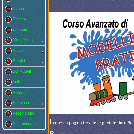
Eventi
Ricerca
Chi sono
Modellismo
Articoli
Servizi
DB Modelli
Link
Video
Simulatori
Vecchio sito
I
n questa pagina trovate le puntate dalla 9a 
Area riservata
B