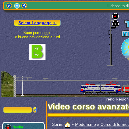
Il
depo
sito 
Select Language
▼
Buon pomeriggio
e buona navigazione a tutti
Treno Regiona
Video corso avanzat
Sei in:
»
Modellismo
»
Corso di fermo
Novità